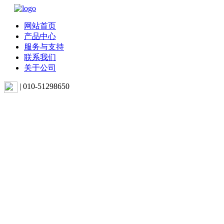
网站首页
产品中心
服务与支持
联系我们
关于公司
|
010-51298650