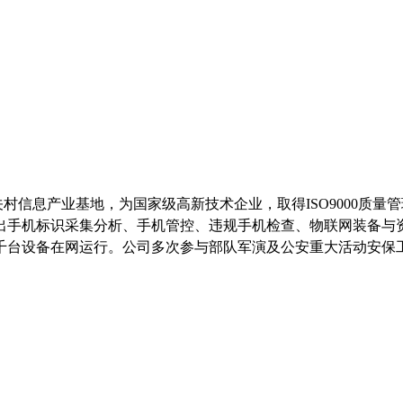
村信息产业基地，为国家级高新技术企业，取得ISO9000质
出手机标识采集分析、手机管控、违规手机检查、物联网装备与
千台设备在网运行。公司多次参与部队军演及公安重大活动安保