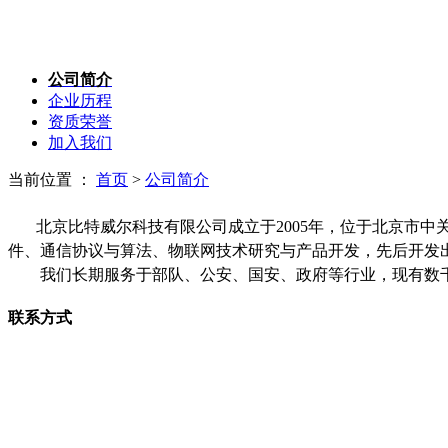
公司简介
企业历程
资质荣誉
加入我们
当前位置 ：
首页
>
公司简介
北京比特威尔科技有限公司成立于2005年，位于北京市中关
件、通信协议与算法、物联网技术研究与产品开发，先后开发
我们长期服务于部队、公安、国安、政府等行业，现有数
联系方式
北京比特威尔科技有限公司
电话：010-51298650
地址：
北京市海淀区清河安宁庄东路18号23号楼南侧一层102A号